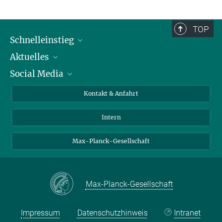
TOP
Schnelleinstieg
Aktuelles
Personen
Social Media
Pressebereich
Stellenangebote
Studienteilnahme
Veranstaltungen
Bluesky
Kontakt & Anfahrt
X
Intern
LinkedIn
Youtube
Max-Planck-Gesellschaft
Max-Planck-Gesellschaft
Impressum
Datenschutzhinweis
Intranet