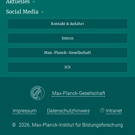
Aktuelles
Personen
Social Media
Pressebereich
Stellenangebote
Studienteilnahme
Veranstaltungen
Bluesky
Kontakt & Anfahrt
X
Intern
LinkedIn
Youtube
Max-Planck-Gesellschaft
ICS
Max-Planck-Gesellschaft
Impressum
Datenschutzhinweis
Intranet
©
2026, Max-Planck-Institut für Bildungsforschung