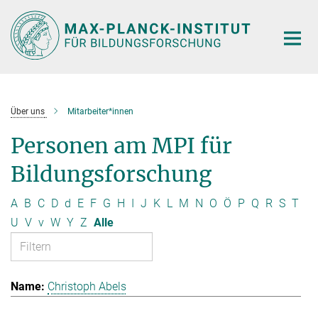
Hauptinhalt
Über uns
Mitarbeiter*innen
Personen am MPI für
Bildungsforschung
A
B
C
D
d
E
F
G
H
I
J
K
L
M
N
O
Ö
P
Q
R
S
T
U
V
v
W
Y
Z
Alle
Christoph Abels