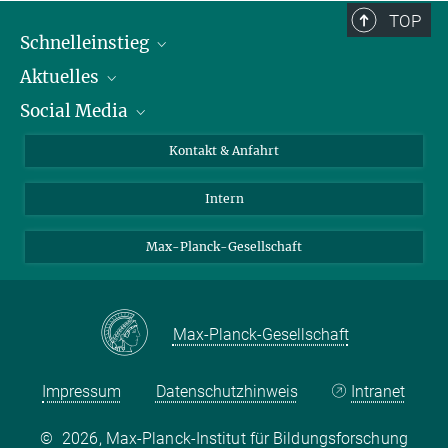
TOP
Schnelleinstieg
Aktuelles
Personen
Social Media
Pressebereich
Stellenangebote
Studienteilnahme
Veranstaltungen
Bluesky
Kontakt & Anfahrt
X
Intern
LinkedIn
Youtube
Max-Planck-Gesellschaft
Max-Planck-Gesellschaft
Impressum
Datenschutzhinweis
Intranet
©
2026, Max-Planck-Institut für Bildungsforschung