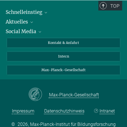
TOP
Schnelleinstieg
Aktuelles
Personen
Social Media
Pressebereich
Stellenangebote
Studienteilnahme
Veranstaltungen
Bluesky
Kontakt & Anfahrt
X
Intern
LinkedIn
Youtube
Max-Planck-Gesellschaft
Max-Planck-Gesellschaft
Impressum
Datenschutzhinweis
Intranet
©
2026, Max-Planck-Institut für Bildungsforschung