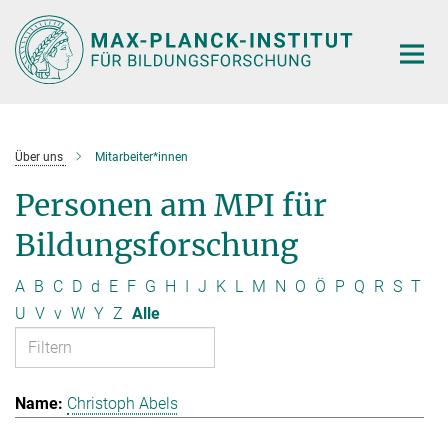
Hauptinhalt
Über uns
Mitarbeiter*innen
Personen am MPI für
Bildungsforschung
A
B
C
D
d
E
F
G
H
I
J
K
L
M
N
O
Ö
P
Q
R
S
T
U
V
v
W
Y
Z
Alle
Christoph Abels