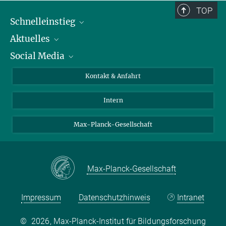
TOP
Schnelleinstieg
Aktuelles
Personen
Social Media
Pressebereich
Stellenangebote
Studienteilnahme
Veranstaltungen
Bluesky
Kontakt & Anfahrt
X
Intern
LinkedIn
Youtube
Max-Planck-Gesellschaft
Max-Planck-Gesellschaft
Impressum
Datenschutzhinweis
Intranet
©
2026, Max-Planck-Institut für Bildungsforschung