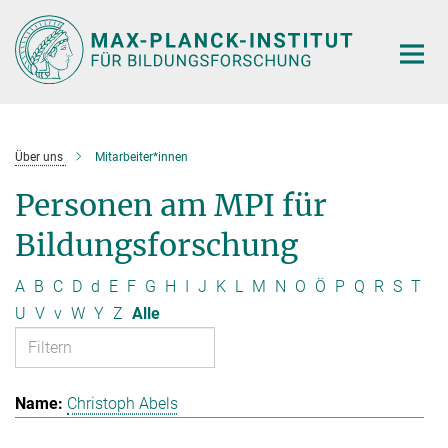
Hauptinhalt
Über uns
Mitarbeiter*innen
Personen am MPI für
Bildungsforschung
A
B
C
D
d
E
F
G
H
I
J
K
L
M
N
O
Ö
P
Q
R
S
T
U
V
v
W
Y
Z
Alle
Christoph Abels