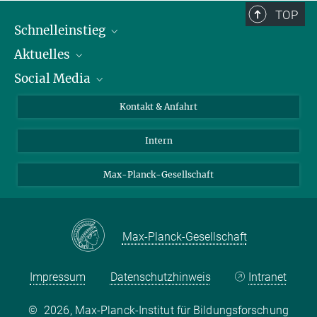
TOP
Schnelleinstieg
Aktuelles
Personen
Social Media
Pressebereich
Stellenangebote
Studienteilnahme
Veranstaltungen
Bluesky
Kontakt & Anfahrt
X
Intern
LinkedIn
Youtube
Max-Planck-Gesellschaft
Max-Planck-Gesellschaft
Impressum
Datenschutzhinweis
Intranet
©
2026, Max-Planck-Institut für Bildungsforschung