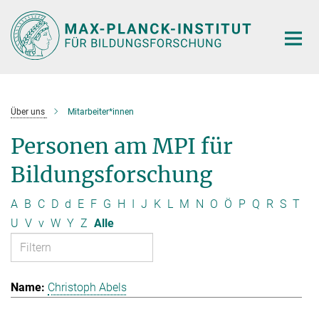
Hauptinhalt
Über uns
Mitarbeiter*innen
Personen am MPI für
Bildungsforschung
A
B
C
D
d
E
F
G
H
I
J
K
L
M
N
O
Ö
P
Q
R
S
T
U
V
v
W
Y
Z
Alle
Christoph Abels