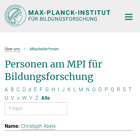
Hauptinhalt
Über uns
Mitarbeiter*innen
Personen am MPI für
Bildungsforschung
A
B
C
D
d
E
F
G
H
I
J
K
L
M
N
O
Ö
P
Q
R
S
T
U
V
v
W
Y
Z
Alle
Christoph Abels