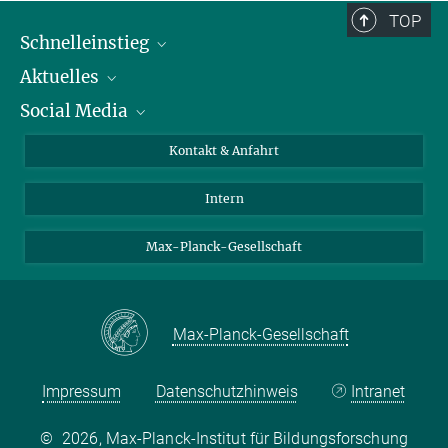
TOP
Schnelleinstieg
Aktuelles
Personen
Social Media
Pressebereich
Stellenangebote
Studienteilnahme
Veranstaltungen
Bluesky
Kontakt & Anfahrt
X
Intern
LinkedIn
Youtube
Max-Planck-Gesellschaft
Max-Planck-Gesellschaft
Impressum
Datenschutzhinweis
Intranet
©
2026, Max-Planck-Institut für Bildungsforschung