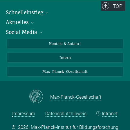
TOP
Schnelleinstieg
Aktuelles
Personen
Social Media
Pressebereich
Stellenangebote
Studienteilnahme
Veranstaltungen
Bluesky
Kontakt & Anfahrt
X
Intern
LinkedIn
Youtube
Max-Planck-Gesellschaft
Max-Planck-Gesellschaft
Impressum
Datenschutzhinweis
Intranet
©
2026, Max-Planck-Institut für Bildungsforschung