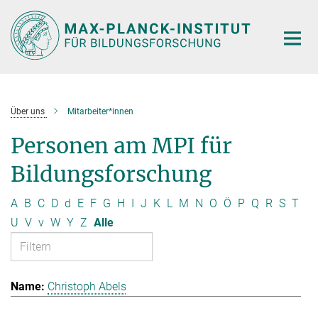
Hauptinhalt
Über uns
Mitarbeiter*innen
Personen am MPI für
Bildungsforschung
A
B
C
D
d
E
F
G
H
I
J
K
L
M
N
O
Ö
P
Q
R
S
T
U
V
v
W
Y
Z
Alle
Christoph Abels