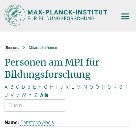
Hauptinhalt
Über uns
Mitarbeiter*innen
Personen am MPI für
Bildungsforschung
A
B
C
D
d
E
F
G
H
I
J
K
L
M
N
O
Ö
P
Q
R
S
T
U
V
v
W
Y
Z
Alle
Christoph Abels