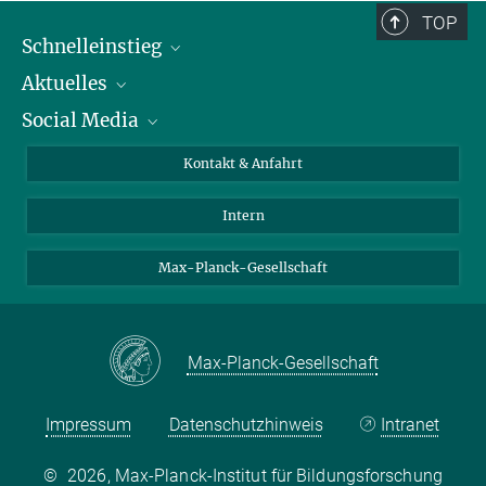
TOP
Schnelleinstieg
Aktuelles
Personen
Social Media
Pressebereich
Stellenangebote
Studienteilnahme
Veranstaltungen
Bluesky
Kontakt & Anfahrt
X
Intern
LinkedIn
Youtube
Max-Planck-Gesellschaft
Max-Planck-Gesellschaft
Impressum
Datenschutzhinweis
Intranet
©
2026, Max-Planck-Institut für Bildungsforschung