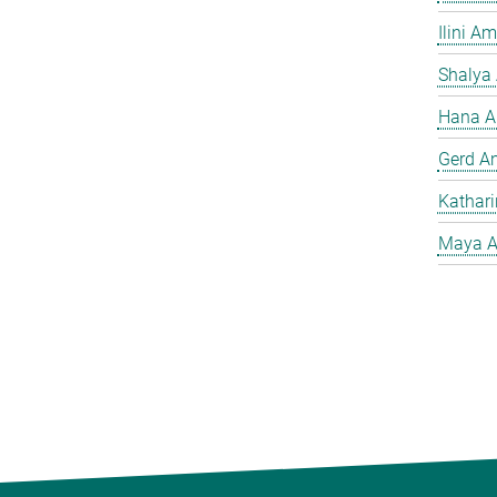
Ilini A
Shalya
Hana A
Gerd A
Kathar
Maya A