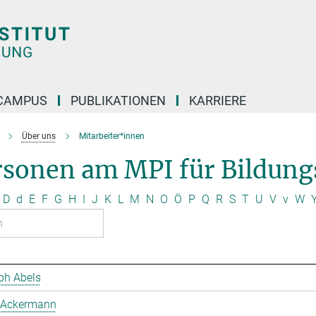
CAMPUS
PUBLIKATIONEN
KARRIERE
Über uns
Mitarbeiter*innen
rsonen am MPI für Bildung
D
d
E
F
G
H
I
J
K
L
M
N
O
Ö
P
Q
R
S
T
U
V
v
W
ph Abels
 Ackermann