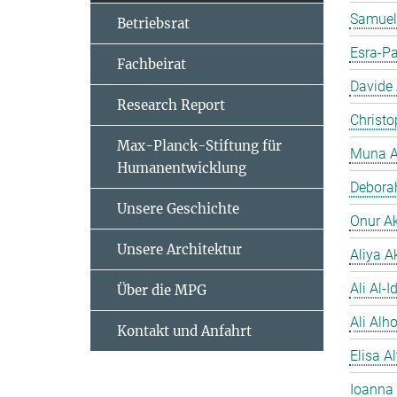
Samuel
Betriebsrat
Esra-Pa
Fachbeirat
Davide
Research Report
Christo
Max-Planck-Stiftung für
Muna A
Humanentwicklung
Debora
Unsere Geschichte
Onur A
Unsere Architektur
Aliya A
Ali Al-Id
Über die MPG
Ali Alh
Kontakt und Anfahrt
Elisa A
Ioanna