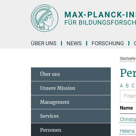
Hauptinhalt
ÜBER UNS
NEWS
FORSCHUNG
Startseite
Pe
Über uns
A
B
C
Unsere Mission
Management
Name
Services
Christo
Personen
Helena