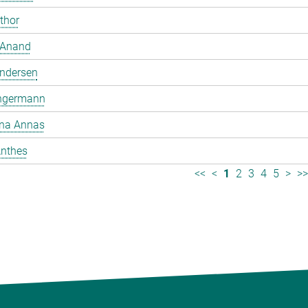
mthor
 Anand
ndersen
ngermann
ina Annas
nthes
<<
<
1
2
3
4
5
>
>