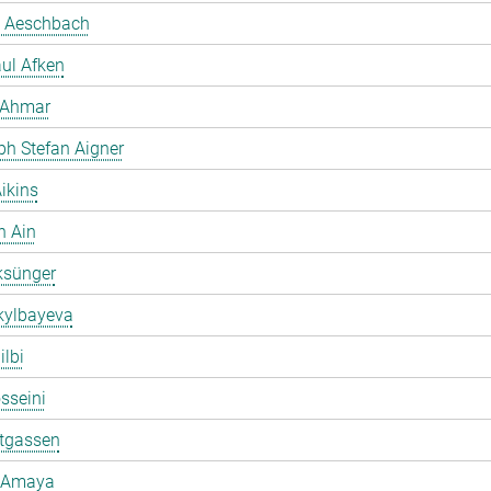
 Aeschbach
ul Afken
 Ahmar
ph Stefan Aigner
ikins
h Ain
ksünger
kylbayeva
ilbi
osseini
ltgassen
 Amaya