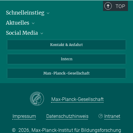
TOP
Schnelleinstieg
Aktuelles
Personen
Social Media
Pressebereich
Stellenangebote
Studienteilnahme
Veranstaltungen
Bluesky
Kontakt & Anfahrt
X
Intern
LinkedIn
Youtube
Max-Planck-Gesellschaft
Max-Planck-Gesellschaft
Impressum
Datenschutzhinweis
Intranet
©
2026, Max-Planck-Institut für Bildungsforschung