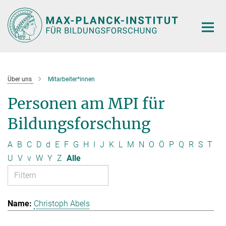
Hauptinhalt
Über uns
Mitarbeiter*innen
Personen am MPI für
Bildungsforschung
A
B
C
D
d
E
F
G
H
I
J
K
L
M
N
O
Ö
P
Q
R
S
T
U
V
v
W
Y
Z
Alle
Christoph Abels