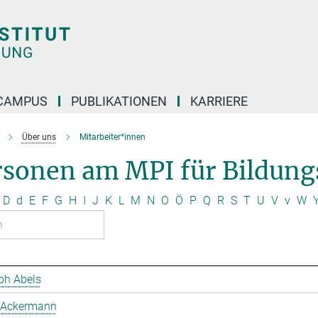
CAMPUS
PUBLIKATIONEN
KARRIERE
Über uns
Mitarbeiter*innen
rsonen am MPI für Bildung
D
d
E
F
G
H
I
J
K
L
M
N
O
Ö
P
Q
R
S
T
U
V
v
W
ph Abels
 Ackermann