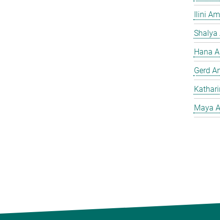
Ilini A
Shalya
Hana A
Gerd A
Kathar
Maya A