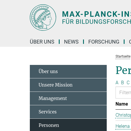
Hauptinhalt
ÜBER UNS
NEWS
FORSCHUNG
Startseite
Pe
Über uns
A
B
C
Unsere Mission
Management
Name
Services
Christo
Personen
Helena