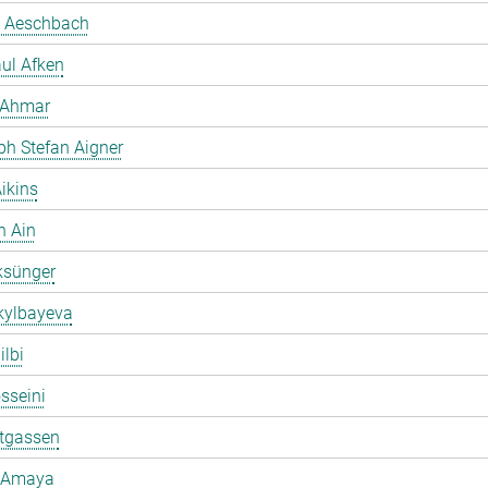
 Aeschbach
ul Afken
 Ahmar
ph Stefan Aigner
ikins
h Ain
ksünger
kylbayeva
ilbi
osseini
ltgassen
 Amaya