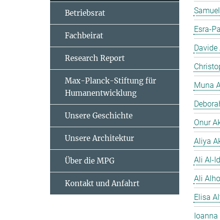
Samuel
Betriebsrat
Esra-Pa
Fachbeirat
Davide
Research Report
Christo
Max-Planck-Stiftung für
Muna A
Humanentwicklung
Debora
Unsere Geschichte
Onur A
Unsere Architektur
Aliya A
Ali Al-Id
Über die MPG
Ali Alh
Kontakt und Anfahrt
Elisa A
Ioanna