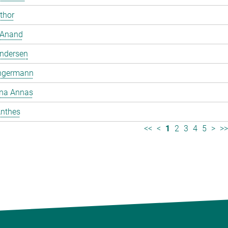
mthor
 Anand
ndersen
ngermann
ina Annas
nthes
<<
<
1
2
3
4
5
>
>