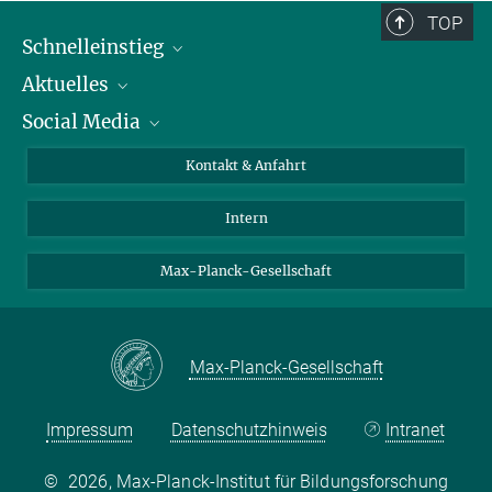
TOP
Schnelleinstieg
Aktuelles
Personen
Social Media
Pressebereich
Stellenangebote
Studienteilnahme
Veranstaltungen
Bluesky
Kontakt & Anfahrt
X
Intern
LinkedIn
Youtube
Max-Planck-Gesellschaft
Max-Planck-Gesellschaft
Impressum
Datenschutzhinweis
Intranet
©
2026, Max-Planck-Institut für Bildungsforschung