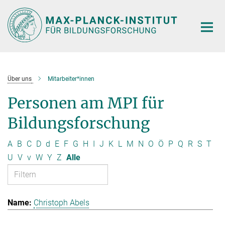
Hauptinhalt
Über uns
Mitarbeiter*innen
Personen am MPI für
Bildungsforschung
A
B
C
D
d
E
F
G
H
I
J
K
L
M
N
O
Ö
P
Q
R
S
T
U
V
v
W
Y
Z
Alle
Christoph Abels