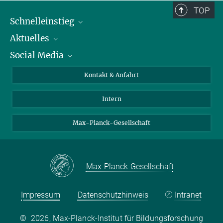
TOP
Schnelleinstieg
Aktuelles
Personen
Social Media
Pressebereich
Stellenangebote
Studienteilnahme
Veranstaltungen
Bluesky
Kontakt & Anfahrt
X
Intern
LinkedIn
Youtube
Max-Planck-Gesellschaft
Max-Planck-Gesellschaft
Impressum
Datenschutzhinweis
Intranet
©
2026, Max-Planck-Institut für Bildungsforschung