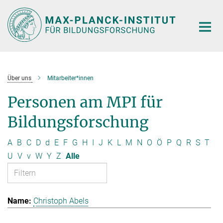
Hauptinhalt
Über uns
Mitarbeiter*innen
Personen am MPI für
Bildungsforschung
A
B
C
D
d
E
F
G
H
I
J
K
L
M
N
O
Ö
P
Q
R
S
T
U
V
v
W
Y
Z
Alle
Christoph Abels