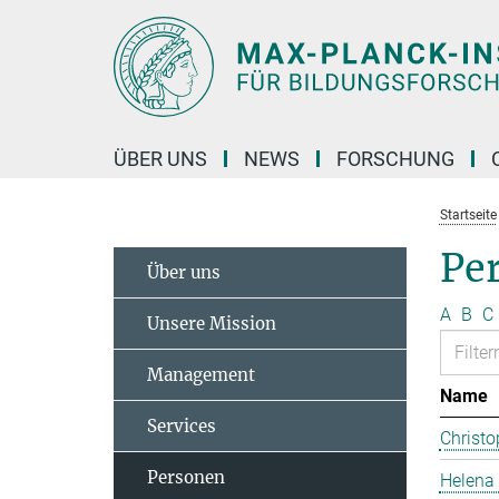
Hauptinhalt
ÜBER UNS
NEWS
FORSCHUNG
Startseite
Pe
Über uns
A
B
C
Unsere Mission
Management
Name
Services
Christo
Personen
Helena