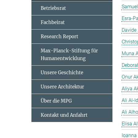
Samuel
Betriebsrat
Esra-Pa
Fachbeirat
Davide
Research Report
Christo
Max-Planck-Stiftung für
Muna A
Humanentwicklung
Debora
Unsere Geschichte
Onur A
Unsere Architektur
Aliya A
Ali Al-Id
Über die MPG
Ali Alh
Kontakt und Anfahrt
Elisa A
Ioanna