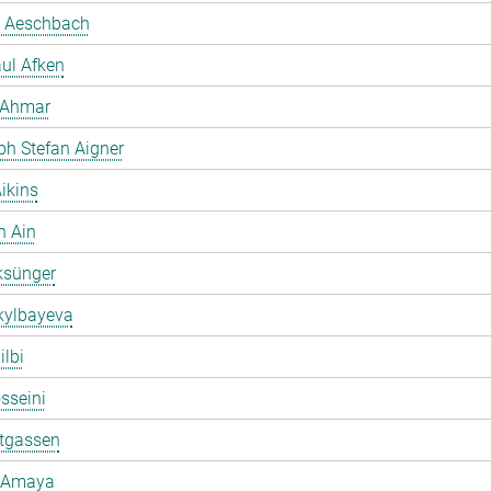
 Aeschbach
ul Afken
 Ahmar
ph Stefan Aigner
ikins
h Ain
ksünger
kylbayeva
ilbi
osseini
ltgassen
 Amaya