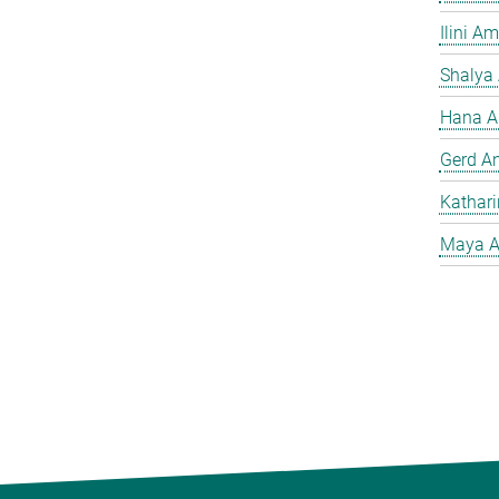
Ilini A
Shalya
Hana A
Gerd A
Kathar
Maya A