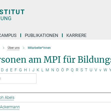
CAMPUS
PUBLIKATIONEN
KARRIERE
Über uns
Mitarbeiter*innen
rsonen am MPI für Bildung
D
d
E
F
G
H
I
J
K
L
M
N
O
Ö
P
Q
R
S
T
U
V
v
W
ph Abels
 Ackermann