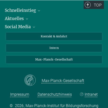
TOP
Schnelleinstieg
Aktuelles
Personen
Social Media
Pressebereich
Stellenangebote
Studienteilnahme
Veranstaltungen
Bluesky
Kontakt & Anfahrt
X
Intern
LinkedIn
Youtube
Max-Planck-Gesellschaft
Max-Planck-Gesellschaft
Impressum
Datenschutzhinweis
Intranet
©
2026, Max-Planck-Institut für Bildungsforschung