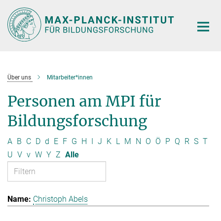
Hauptinhalt
Über uns
Mitarbeiter*innen
Personen am MPI für
Bildungsforschung
A
B
C
D
d
E
F
G
H
I
J
K
L
M
N
O
Ö
P
Q
R
S
T
U
V
v
W
Y
Z
Alle
Christoph Abels