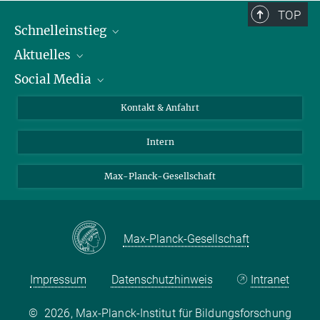
TOP
Schnelleinstieg
Aktuelles
Personen
Social Media
Pressebereich
Stellenangebote
Studienteilnahme
Veranstaltungen
Bluesky
Kontakt & Anfahrt
X
Intern
LinkedIn
Youtube
Max-Planck-Gesellschaft
Max-Planck-Gesellschaft
Impressum
Datenschutzhinweis
Intranet
©
2026, Max-Planck-Institut für Bildungsforschung