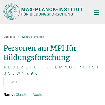
Hauptinhalt
Über uns
Mitarbeiter*innen
Personen am MPI für
Bildungsforschung
A
B
C
D
d
E
F
G
H
I
J
K
L
M
N
O
Ö
P
Q
R
S
T
U
V
v
W
Y
Z
Alle
Christoph Abels