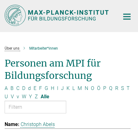
Hauptinhalt
Über uns
Mitarbeiter*innen
Personen am MPI für
Bildungsforschung
A
B
C
D
d
E
F
G
H
I
J
K
L
M
N
O
Ö
P
Q
R
S
T
U
V
v
W
Y
Z
Alle
Christoph Abels