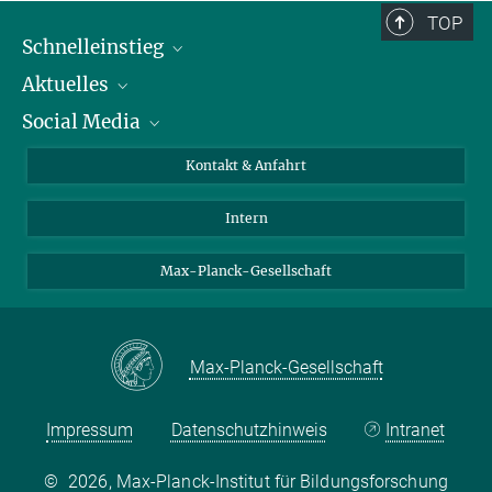
TOP
Schnelleinstieg
Aktuelles
Personen
Social Media
Pressebereich
Stellenangebote
Studienteilnahme
Veranstaltungen
Bluesky
Kontakt & Anfahrt
X
Intern
LinkedIn
Youtube
Max-Planck-Gesellschaft
Max-Planck-Gesellschaft
Impressum
Datenschutzhinweis
Intranet
©
2026, Max-Planck-Institut für Bildungsforschung