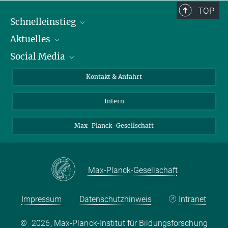
TOP
Schnelleinstieg
Aktuelles
Personen
Social Media
Pressebereich
Stellenangebote
Studienteilnahme
Veranstaltungen
Bluesky
Kontakt & Anfahrt
X
Intern
LinkedIn
Youtube
Max-Planck-Gesellschaft
Max-Planck-Gesellschaft
Impressum
Datenschutzhinweis
Intranet
©
2026, Max-Planck-Institut für Bildungsforschung