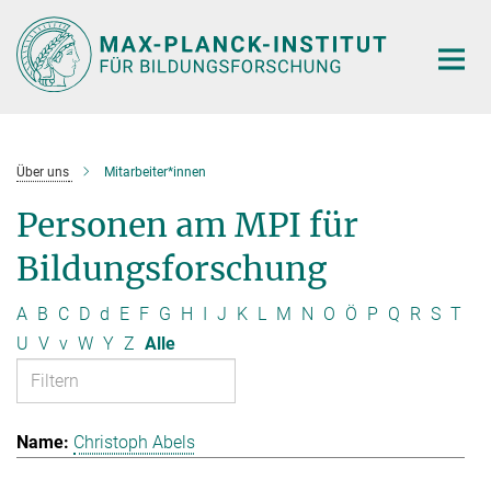
Hauptinhalt
Über uns
Mitarbeiter*innen
Personen am MPI für
Bildungsforschung
A
B
C
D
d
E
F
G
H
I
J
K
L
M
N
O
Ö
P
Q
R
S
T
U
V
v
W
Y
Z
Alle
Christoph Abels