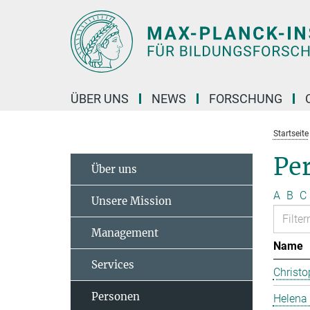
Hauptinhalt
ÜBER UNS
NEWS
FORSCHUNG
Startseite
Pe
Über uns
A
B
C
Unsere Mission
Management
Name
Services
Christo
Personen
Helena