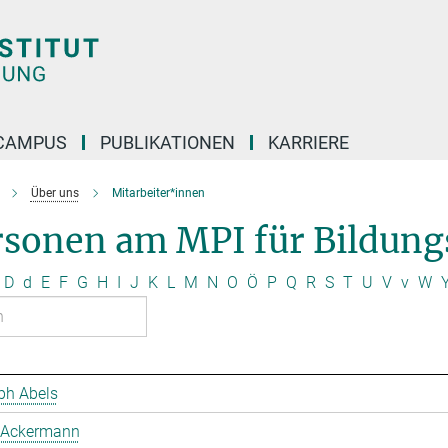
CAMPUS
PUBLIKATIONEN
KARRIERE
Über uns
Mitarbeiter*innen
rsonen am MPI für Bildung
D
d
E
F
G
H
I
J
K
L
M
N
O
Ö
P
Q
R
S
T
U
V
v
W
ph Abels
 Ackermann