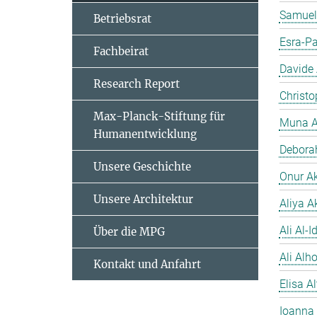
Samuel
Betriebsrat
Esra-Pa
Fachbeirat
Davide
Research Report
Christo
Max-Planck-Stiftung für
Muna A
Humanentwicklung
Debora
Unsere Geschichte
Onur A
Unsere Architektur
Aliya A
Ali Al-Id
Über die MPG
Ali Alh
Kontakt und Anfahrt
Elisa A
Ioanna