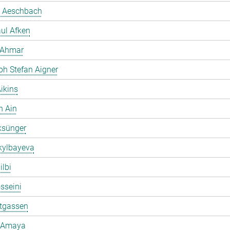
 Aeschbach
ul Afken
 Ahmar
ph Stefan Aigner
ikins
h Ain
ksünger
kylbayeva
ilbi
osseini
ltgassen
 Amaya