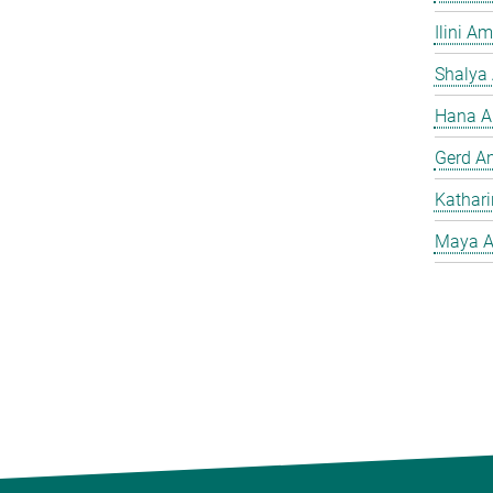
Ilini A
Shalya
Hana A
Gerd A
Kathar
Maya A