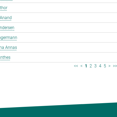
mthor
 Anand
ndersen
ngermann
ina Annas
nthes
<<
<
1
2
3
4
5
>
>