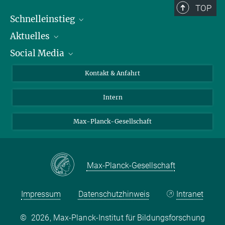
TOP
Schnelleinstieg
Aktuelles
Personen
Social Media
Pressebereich
Stellenangebote
Studienteilnahme
Veranstaltungen
Bluesky
Kontakt & Anfahrt
X
Intern
LinkedIn
Youtube
Max-Planck-Gesellschaft
Max-Planck-Gesellschaft
Impressum
Datenschutzhinweis
Intranet
©
2026, Max-Planck-Institut für Bildungsforschung