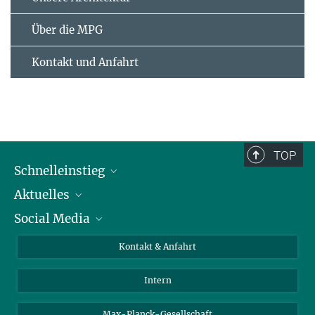
Über die MPG
Kontakt und Anfahrt
TOP
Schnelleinstieg
Aktuelles
Personen
Social Media
Pressebereich
Stellenangebote
Studienteilnahme
Veranstaltungen
Bluesky
Kontakt & Anfahrt
X
Intern
LinkedIn
Youtube
Max-Planck-Gesellschaft