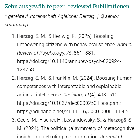
Zehn ausgewählte peer-reviewed Publikationen
* geteilte Autorenschaft / gleicher Beitrag |
$
senior
authorship
Herzog
, S. M., & Hertwig, R. (2025). Boosting:
Empowering citizens with behavioral science.
Annual
Review of Psychology, 76
, 851–881.
https://doi.org/10.1146/annurev-psych-020924-
124753
Herzog
, S. M., & Franklin, M. (2024). Boosting human
competences with interpretable and explainable
artificial intelligence.
Decision, 11
(4), 493–510.
https://doi.org/10.1037/dec0000250 | postprint:
https://hdl.handle.net/21.11116/0000-000F-FEE4-2
Geers, M., Fischer, H., Lewandowsky, S., &
Herzog$
, S.
M. (2024). The political (a)symmetry of metacognitive
insight into detecting misinformation. J
ournal of