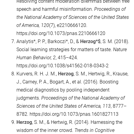
Resolving content moderation dilemmas between free
speech and harmful misinformation.
Proceedings of
the National Academy of Sciences of the United States
of America, 120
(7), e2210666120.
https://doi.org/10.1073/pnas.2210666120
Analytis*, P. P., Barkoczi*, D., &
Herzog*$
, S. M. (2018).
Social learning strategies for matters of taste.
Nature
Human Behavior, 2
, 415–424.
https://doi.org/10.1038/s41562-018-0343-2
Kurvers, R. H. J. M.,
Herzog
, S. M., Hertwig, R., Krause,
J., Carney, P. A., Bogart, A., et al. (2016). Boosting
medical diagnostics by pooling independent
judgments.
Proceedings of the National Academy of
Sciences of the United States of America, 113
, 8777–
8782. https://doi.org/10.1073/pnas.1601827113
Herzog
, S. M., & Hertwig, R. (2014). Harnessing the
wisdom of the inner crowd.
Trends in Cognitive