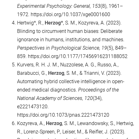
Experimental Psychology: General, 153
(8), 1961–
1972. https://doi.org/10.1037/xge0001600
Hertwig*, R.,
Herzog*
, S. M., Kozyreva, A. (2023).
Blinding to circumvent human biases: Deliberate
ignorance in humans, institutions, and machines.
Perspectives in Psychological Science, 19
(5), 849–
859. https://doi.org/10.1177/17456916231188052
Kurvers, R. H. J. M., Nuzzolese, A. G., Russo, A.,
Barabucci, G.,
Herzog
, S. M., & Trianni, V. (2023).
Automating hybrid collective intelligence in open-
ended medical diagnostics.
Proceedings of the
National Academy of Sciences, 120
(34),
e2221473120.
https://doi.org/10.1073/pnas.2221473120
Kozyreva, A.,
Herzog
, S. M., Lewandowsky, S., Hertwig,
R., Lorenz-Spreen, P., Leiser, M., & Reifler, J. (2023).