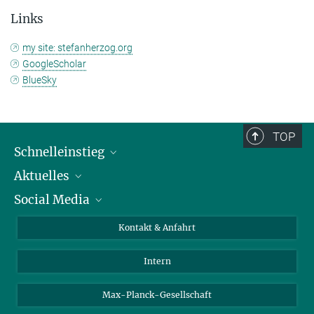
Links
my site: stefanherzog.org
GoogleScholar
BlueSky
TOP
Schnelleinstieg
Aktuelles
Personen
Social Media
Pressebereich
Stellenangebote
Studienteilnahme
Veranstaltungen
Bluesky
Kontakt & Anfahrt
X
Intern
LinkedIn
Youtube
Max-Planck-Gesellschaft