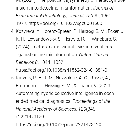
M. (2024). The political (a)symmetry of metacognitive
insight into detecting misinformation.
Journal of
Experimental Psychology: General, 153
(8), 1961–
1972. https://doi.org/10.1037/xge0001600
Kozyreva, A., Lorenz-Spreen, P.,
Herzog
, S. M., Ecker, U.
K. H., Lewandowsky, S., Hertwig, R., ... Wineburg, S.
(2024). Toolbox of individual-level interventions
against online misinformation.
Nature Human
Behavior, 8
, 1044–1052.
https://doi.org/10.1038/s41562-024-01881-0
Kurvers, R. H. J. M., Nuzzolese, A. G., Russo, A.,
Barabucci, G.,
Herzog
, S. M., & Trianni, V. (2023).
Automating hybrid collective intelligence in open-
ended medical diagnostics.
Proceedings of the
National Academy of Sciences, 120
(34),
e2221473120.
https://doi.org/10.1073/pnas.2221473120