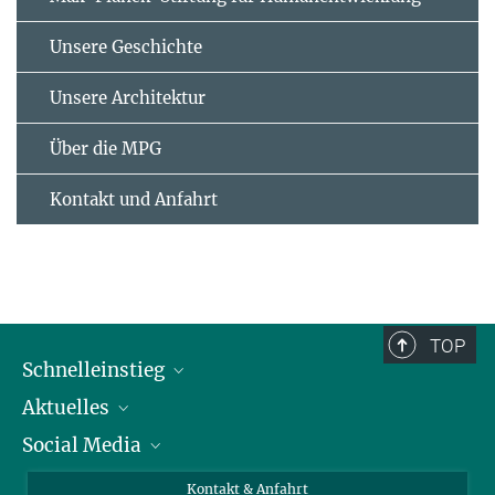
Unsere Geschichte
Unsere Architektur
Über die MPG
Kontakt und Anfahrt
TOP
Schnelleinstieg
Aktuelles
Personen
Social Media
Pressebereich
Stellenangebote
Studienteilnahme
Veranstaltungen
Bluesky
Kontakt & Anfahrt