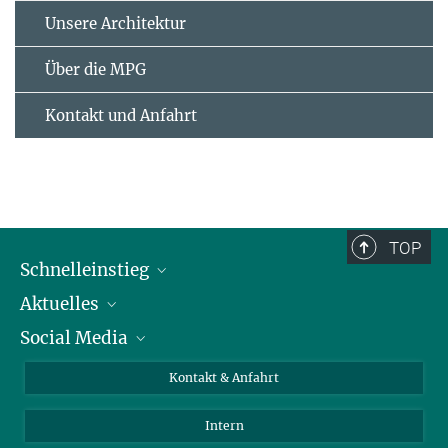
Unsere Architektur
Über die MPG
Kontakt und Anfahrt
TOP
Schnelleinstieg
Aktuelles
Personen
Social Media
Pressebereich
Stellenangebote
Studienteilnahme
Veranstaltungen
Bluesky
Kontakt & Anfahrt
X
Intern
LinkedIn