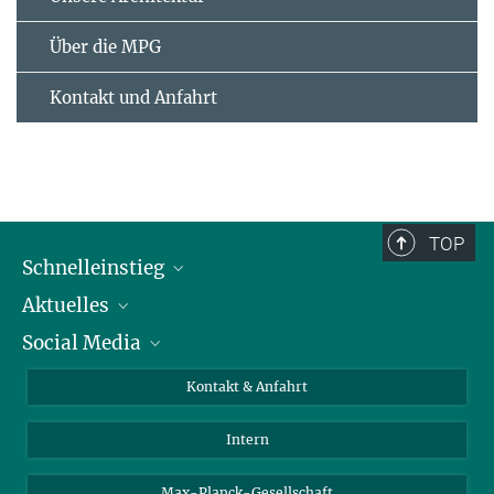
Über die MPG
Kontakt und Anfahrt
TOP
Schnelleinstieg
Aktuelles
Personen
Social Media
Pressebereich
Stellenangebote
Studienteilnahme
Veranstaltungen
Bluesky
Kontakt & Anfahrt
X
Intern
LinkedIn
Youtube
Max-Planck-Gesellschaft