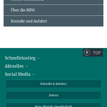
Über die MPG
Kontakt und Anfahrt
TOP
Schnelleinstieg
Aktuelles
Personen
Social Media
Pressebereich
Stellenangebote
Studienteilnahme
Veranstaltungen
Bluesky
Kontakt & Anfahrt
X
Intern
LinkedIn
Youtube
Max-Planck-Gesellschaft