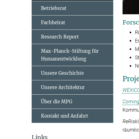
Betriebsrat
Forsc
Fachbeirat
R
Research Report
E
M
Max-Planck-Stiftung für
S
Humanentwicklung
N
Unsere Geschichte
Proj
Unsere Architektur
WEXICO
Über die MPG
Coming 
Kommun
Kontakt und Anfahrt
ReRiskC
räumlic
Links