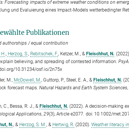
: Forecasting impacts of extreme weather conditions on emerg
lung und Evaluierung eines Impact-Models wetterbedingter Ret
ewählte Publikationen
d authorships / equal contribution
 H.
,
Herzog, S.
,
Rebitschek, F.
,
Ketzer, M.
, &
Fleischhut, N.
(2022)
 explain believing, and spreading of contested information.
PsyA
/doi.org/10.31234/osf.io/2n75x
er, M.
,
McDowell, M.
,
Guttorp, P.
,
Steel, E. A.
, &
Fleischhut, N.
(2
ock forecast maps.
Natural Hazards and Earth System Sciences
, C.
,
Bessa, R. J.
, &
Fleischhut, N.
(2022). A decision-making ex
logical Applications
,
29
(3), Article e2077. doi: 10.1002/met.20
hut, N.
, &
Herzog, S. M.
, &
Hertwig, R.
(2020).
Weather literacy i