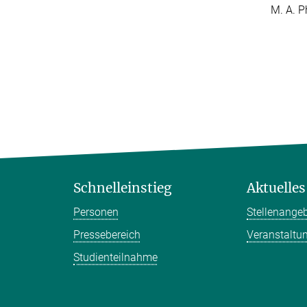
M. A. P
Schnelleinstieg
Aktuelles
Personen
Stellenange
Pressebereich
Veranstaltu
Studienteilnahme