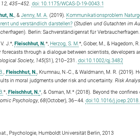
12
,
435–452.
doi: 10.1175/WCAS-D-19-0043.1
hut, N.
, &
Jenny, M. A.
(2019).
Kommunikationsproblem Naturgef
rent und verständlich darstellen?
(
Studien und Gutachten im Auf
cherfragen
). Berlin: Sachverständigenrat für Verbraucherfragen.
V. J.*
,
Fleischhut, N.
*,
Herzog, S. M.
*,
Göber, M.
, &
Hagedorn, R.
 forecasts through a dialogue between scientists, developers 
logical Society
,
145
(S1), 210–231.
doi:10.1002/qj.3482
B.
,
Fleischhut, N.
,
Krumnau, N.-C.
, &
Waldmann, M. R.
(2019). H
aults in moral judgments under risk and uncertainty.
Risk Analys
B.
*,
Fleischhut, N.
*
, &
Osman, M.*
(2018). Beyond the confines of
nomic Psychology
,
68
(October), 36–44.
doi:10.1016/j.joep.2018
. nat., Psychologie, Humboldt Universität Berlin, 2013