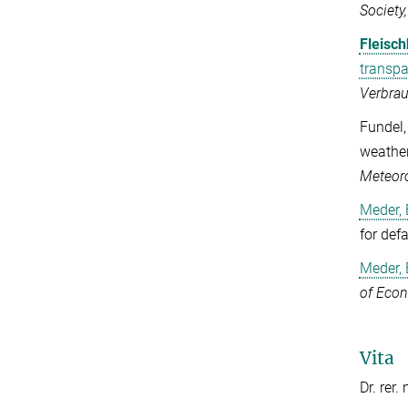
Society,
Fleisch
transpa
Verbrau
Fundel, 
weather
Meteoro
Meder, 
for def
Meder, 
of Eco
Vita
Dr. rer