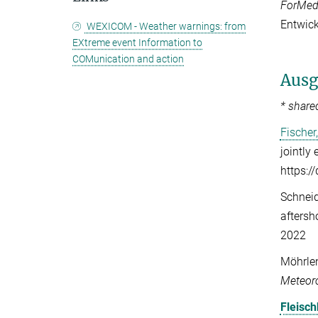
ForMeds
Entwick
WEXICOM - Weather warnings: from
EXtreme event Information to
COMunication and action
Ausg
* share
Fischer,
jointly
https:/
Schneid
aftersh
2022
Möhrlen
Meteoro
Fleisch