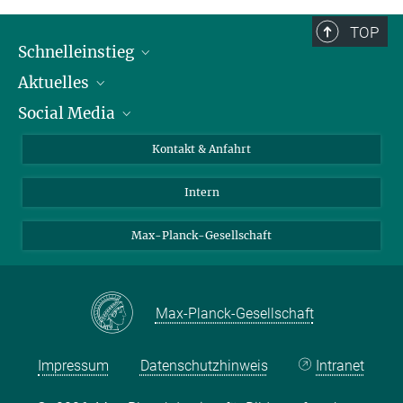
TOP
Schnelleinstieg
Aktuelles
Personen
Social Media
Pressebereich
Stellenangebote
Studienteilnahme
Veranstaltungen
Bluesky
Kontakt & Anfahrt
X
Intern
LinkedIn
Youtube
Max-Planck-Gesellschaft
Max-Planck-Gesellschaft
Impressum
Datenschutzhinweis
Intranet