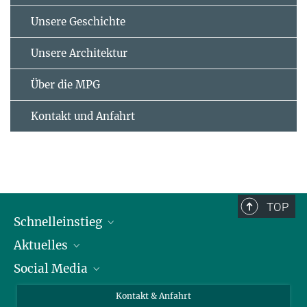
Unsere Geschichte
Unsere Architektur
Über die MPG
Kontakt und Anfahrt
TOP
Schnelleinstieg
Aktuelles
Personen
Social Media
Pressebereich
Stellenangebote
Studienteilnahme
Veranstaltungen
Bluesky
Kontakt & Anfahrt