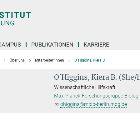
CAMPUS
PUBLIKATIONEN
KARRIERE
Über uns
Mitarbeiter*innen
O´Higgins, Kiera B.
O´Higgins, Kiera B. (She/
Wissenschaftliche Hilfskraft
Max-Planck-Forschungsgruppe Biologie
ohiggins@mpib-berlin.mpg.de