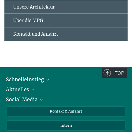
Unsere Architektur
Über die MPG
Kontakt und Anfahrt
TOP
Schnelleinstieg
Aktuelles
Personen
Social Media
Pressebereich
Stellenangebote
Studienteilnahme
Veranstaltungen
Bluesky
Kontakt & Anfahrt
X
Intern
LinkedIn