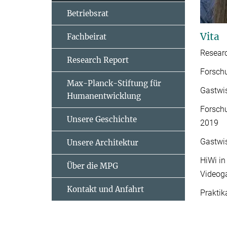
Betriebsrat
Vita
Fachbeirat
Researc
Research Report
Forschu
Max-Planck-Stiftung für
Gastwis
Humanentwicklung
Forschu
Unsere Geschichte
2019
Gastwis
Unsere Architektur
HiWi in
Über die MPG
Videog
Kontakt und Anfahrt
Praktik