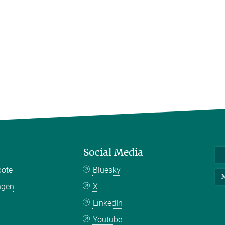
Social Media
bote
Bluesky
M
ngen
X
LinkedIn
Youtube