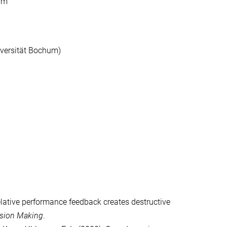
hum
iversität Bochum)
Relative performance feedback creates destructive
ision Making
.