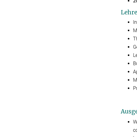
2
Lehr
I
M
T
G
Le
B
A
M
P
Ausge
W
c