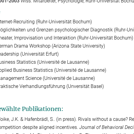
001-2003
Wiss. Mitarbeiter, Psychologie, Ruhr-Universität Boc
e
nternet-Recruiting (Ruhr-Universität Bochum)
öglichkeiten und Grenzen psychologischer Diagnostik (Ruhr-Un
heater, Improvisation und Interaktion (Ruhr-Universität Bochum)
erman Drama Workshop (Arizona State University)
adership (Universität Erfurt)
usiness Statistics (Université de Lausanne)
pplied Business Statistics (Université de Lausanne)
anagement Science (Université de Lausanne)
raktische Verhandlungsführung (Unversität Basel)
wählte Publikationen:
oike
, J.K. & Hafenbrädl, S.. (in press). Rivals without a cause? 
ompetition despite aligned incentives.
Journal of Behavioral Dec