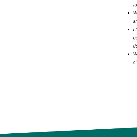
f
Wo
a
L
b
d
Wo
s