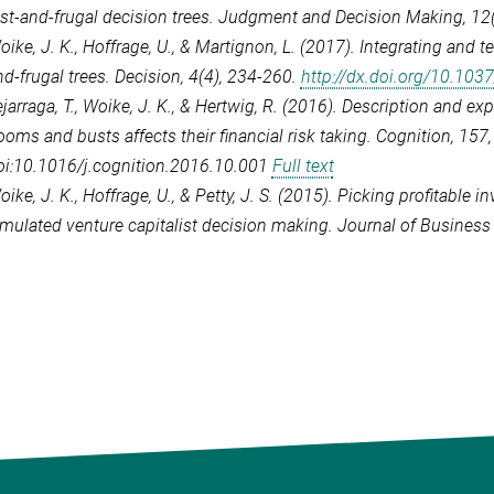
ast-and-frugal decision trees.
Judgment and Decision Making
,
12
ike, J. K., Hoffrage, U., & Martignon, L. (2017). Integrating and t
nd-frugal trees.
Decision, 4
(4), 234-260.
http://dx.doi.org/10.10
ejarraga, T., Woike, J. K., & Hertwig, R. (2016). Description and e
ooms and busts affects their financial risk taking.
Cognition
,
157
oi:10.1016/j.cognition.2016.10.001
Full text
ike, J. K., Hoffrage, U., & Petty, J. S. (2015). Picking profitable
imulated venture capitalist decision making.
Journal of Business