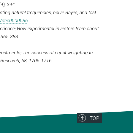
(4), 344.
esting natural frequencies, naïve Bayes, and fast-
37/dec0000086
xperience: How experimental investors learn about
, 365-383.
 investments: The success of equal weighting in
 Research, 68
, 1705-1716.
TOP