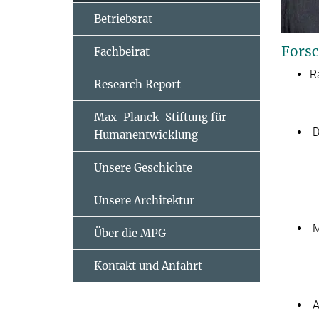
Betriebsrat
Forsc
Fachbeirat
R
Research Report
Max-Planck-Stiftung für
D
Humanentwicklung
Unsere Geschichte
Unsere Architektur
M
Über die MPG
Kontakt und Anfahrt
A