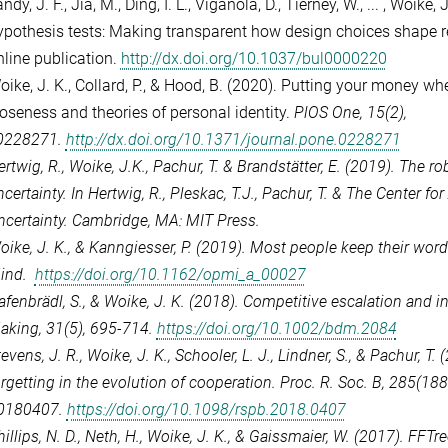
ndy, J. F., Jia, M., Ding, I. L., Viganola, D., Tierney, W., ... , Woik
ypothesis tests: Making transparent how design choices shape r
nline publication.
http://dx.doi.org/10.1037/bul0000220
oike, J. K., Collard, P., & Hood, B. (2020). Putting your money wh
loseness and theories of personal identity.
PlOS One, 15
(2),
0228271.
http://dx.doi.org/10.1371/journal.pone.0228271
ertwig, R.,
Woike
, J.K., Pachur, T. & Brandstätter, E. (2019). The r
certainty. In Hertwig, R., Pleskac, T.J., Pachur, T. & The Center fo
ncertainty
.
Cambridge, MA: MIT Press.
oike, J. K., & Kanngiesser, P. (2019). Most people keep their word
ind
.
https://doi.org/10.1162/opmi_a_00027
afenbrädl, S., & Woike, J. K. (2018). Competitive escalation and i
aking, 31(5), 695-714
.
https://doi.org/10.1002/bdm.2084
evens, J. R., Woike, J. K., Schooler, L. J., Lindner, S., & Pachur, T
orgetting in the evolution of cooperation.
Proc. R. Soc. B
,
285
(188
0180407.
https://doi.org/10.1098/rspb.2018.0407
illips, N. D., Neth, H., Woike, J. K., & Gaissmaier, W. (2017). FFTr