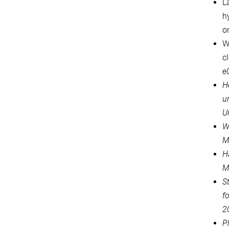
La
h
o
W
c
e
H
un
U
W
M
H
M
St
f
2
Ph