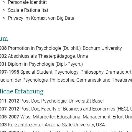
Personale Identität
Soziale Rationalität
Privacy im Kontext von Big Data
ium
008
Promotion in Psychologie (Dr. phil.), Bochum University
002
Abschluss als Theaterpädagoge, Unna
001
Diplom in Psychologie (Dipl.-Psych.)
997-1998
Special Student, Psychology, Philosophy, Dramatic Art
tudium der Psychologie, Philosophie, Germanistik und Theater
liche Erfahrung
011-2012
Post-Doc, Psychologie, Universität Basel
007-2012
Post-Doc, Faculty of Business and Economics (HEC), U
005-2007
Wiss. Mitarbeiter, Educational Management, Erfurt Uni
003
Kurzzeitdozentur, Arizona State University, USA