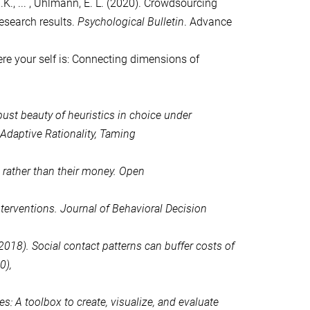
e, J.K., ... , Uhlmann, E. L. (2020). Crowdsourcing
esearch results.
Psychological Bulletin
. Advance
ere your self is: Connecting dimensions of
obust beauty of heuristics in choice under
r Adaptive Rationality,
Taming
 rather than their money.
Open
nterventions.
Journal of Behavioral Decision
. (2018). Social contact patterns can buffer costs of
0),
ees: A toolbox to create, visualize, and evaluate