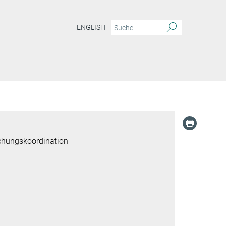
ENGLISH
chungskoordination
g