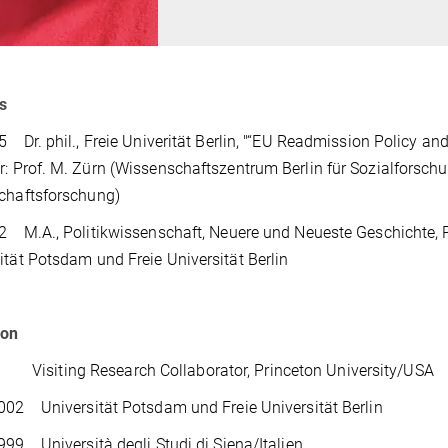
es
 Dr. phil., Freie Univerität Berlin, "“EU Readmission Policy an
r: Prof. M. Zürn (Wissenschaftszentrum Berlin für Sozialforschun
schaftsforschung)
 M.A., Politikwissenschaft, Neuere und Neueste Geschichte, 
ität Potsdam und Freie Universität Berlin
ion
isiting Research Collaborator, Princeton University/US
02 Universität Potsdam und Freie Universität Berlin
99 Università degli Studi di Siena/Italien