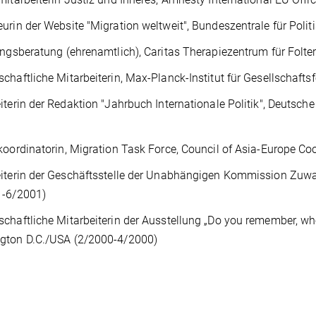
urin der Website "Migration weltweit", Bundeszentrale für Poli
ingsberatung (ehrenamtlich), Caritas Therapiezentrum für Folte
chaftliche Mitarbeiterin, Max-Planck-Institut für Gesellschaft
iterin der Redaktion "Jahrbuch Internationale Politik", Deutsche 
koordinatorin, Migration Task Force, Council of Asia-Europe C
eiterin der Geschäftsstelle der Unabhängigen Kommission Zuw
1-6/2001)
chaftliche Mitarbeiterin der Ausstellung „Do you remember, w
gton D.C./USA (2/2000-4/2000)