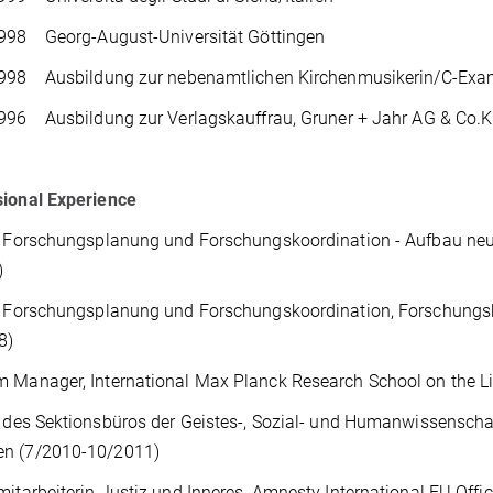
998 Georg-August-Universität Göttingen
998 Ausbildung zur nebenamtlichen Kirchenmusikerin/C-Ex
996 Ausbildung zur Verlagskauffrau, Gruner + Jahr AG & Co
sional Experience
n Forschungsplanung und Forschungskoordination - Aufbau ne
)
in Forschungsplanung und Forschungskoordination, Forschungs
8)
 Manager, International Max Planck Research School on the Lif
n des Sektionsbüros der Geistes-, Sozial- und Humanwissenscha
n (7/2010-10/2011)
mitarbeiterin Justiz und Inneres, Amnesty International EU Offi