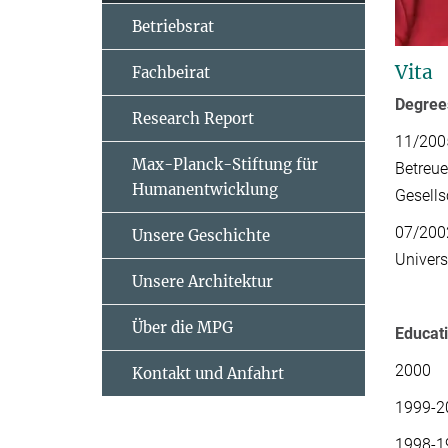
Betriebsrat
Vita
Fachbeirat
Degre
Research Report
11/2005
Max-Planck-Stiftung für
Betreue
Humanentwicklung
Gesell
07/2002
Unsere Geschichte
Univers
Unsere Architektur
Über die MPG
Educat
2000 V
Kontakt und Anfahrt
1999-20
1998-19