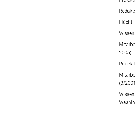
Redakte
Flüchtl
Wissens
Mitarbe
2005)
Projekt
Mitarb
(3/200
Wissens
Washin