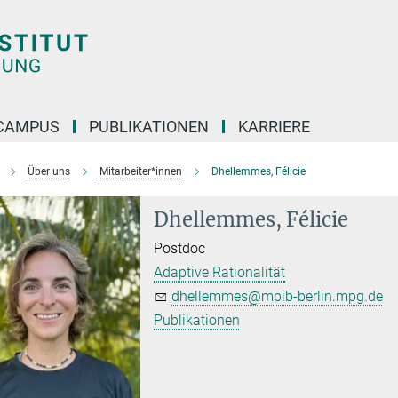
CAMPUS
PUBLIKATIONEN
KARRIERE
Über uns
Mitarbeiter*innen
Dhellemmes, Félicie
Dhellemmes, Félicie
Postdoc
Adaptive Rationalität
dhellemmes@mpib-berlin.mpg.de
Publikationen