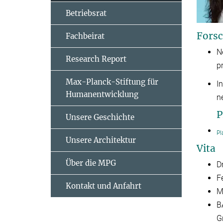
Betriebsrat
Forsc
Fachbeirat
N
Research Report
p
Max-Planck-Stiftung für
I
Humanentwicklung
n
P
Unsere Geschichte
Pl
Unsere Architektur
Vita
Über die MPG
Dr
F
Kontakt und Anfahrt
M
B
G