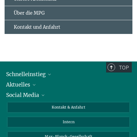
Über die MPG
Kontakt und Anfahrt
TOP
Schnelleinstieg
Aktuelles
Personen
Social Media
Pressebereich
Stellenangebote
Studienteilnahme
Veranstaltungen
Bluesky
Kontakt & Anfahrt
X
Intern
LinkedIn
Youtube
Max-Planck-Gesellschaft