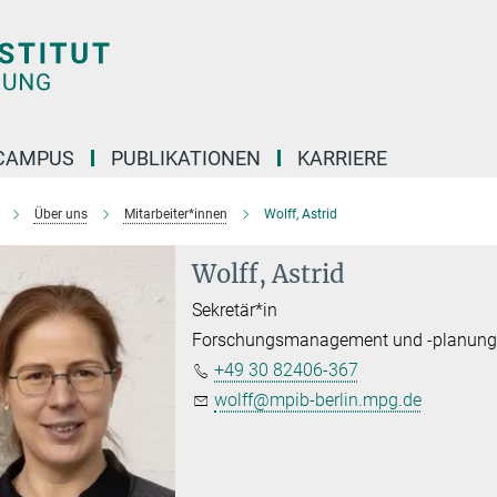
CAMPUS
PUBLIKATIONEN
KARRIERE
Über uns
Mitarbeiter*innen
Wolff, Astrid
Wolff, Astrid
Sekretär*in
Forschungsmanagement und -planun
+49 30 82406-367
wolff@mpib-berlin.mpg.de