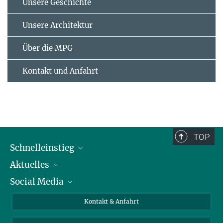
Unsere Geschichte
Unsere Architektur
Über die MPG
Kontakt und Anfahrt
TOP
Schnelleinstieg
Aktuelles
Personen
Social Media
Pressebereich
Stellenangebote
Studienteilnahme
Veranstaltungen
Bluesky
Kontakt & Anfahrt
X