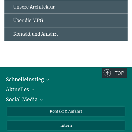
Unsere Architektur
Über die MPG
Kontakt und Anfahrt
TOP
Schnelleinstieg
Aktuelles
Personen
Social Media
Pressebereich
Stellenangebote
Studienteilnahme
Veranstaltungen
Bluesky
Kontakt & Anfahrt
X
Intern
LinkedIn