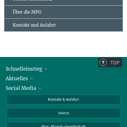
Über die MPG
Kontakt und Anfahrt
TOP
Schnelleinstieg
Aktuelles
Personen
Social Media
Pressebereich
Stellenangebote
Studienteilnahme
Veranstaltungen
Bluesky
Kontakt & Anfahrt
X
Intern
LinkedIn
Youtube
Max-Planck-Gesellschaft