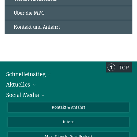
Über die MPG
Kontakt und Anfahrt
TOP
Schnelleinstieg
Aktuelles
Personen
Social Media
Pressebereich
Stellenangebote
Studienteilnahme
Veranstaltungen
Bluesky
Kontakt & Anfahrt
X
Intern
LinkedIn
Youtube
Max-Planck-Gesellschaft