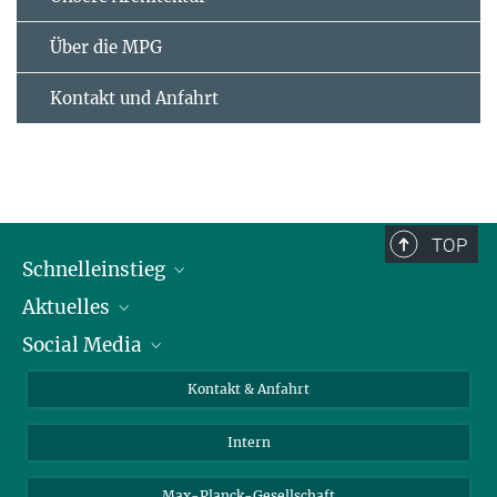
Über die MPG
Kontakt und Anfahrt
TOP
Schnelleinstieg
Aktuelles
Personen
Social Media
Pressebereich
Stellenangebote
Studienteilnahme
Veranstaltungen
Bluesky
Kontakt & Anfahrt
X
Intern
LinkedIn
Youtube
Max-Planck-Gesellschaft