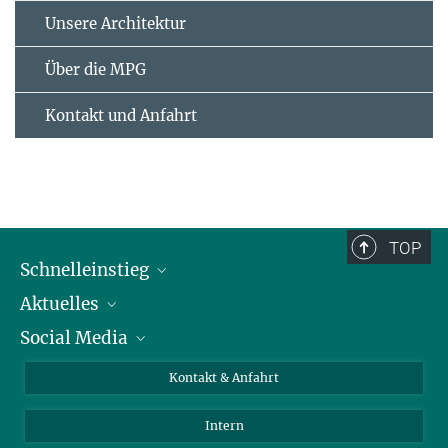
Unsere Architektur
Über die MPG
Kontakt und Anfahrt
TOP
Schnelleinstieg
Aktuelles
Personen
Social Media
Pressebereich
Stellenangebote
Studienteilnahme
Veranstaltungen
Bluesky
Kontakt & Anfahrt
X
Intern
LinkedIn