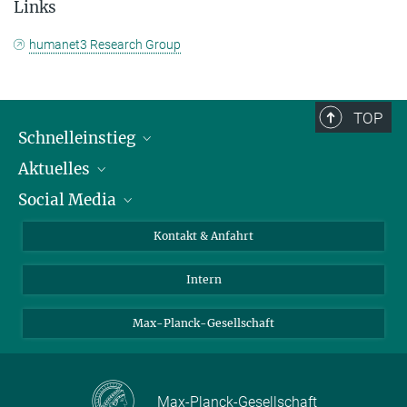
Links
humanet3 Research Group
TOP
Schnelleinstieg
Aktuelles
Personen
Social Media
Pressebereich
Stellenangebote
Studienteilnahme
Veranstaltungen
Bluesky
Kontakt & Anfahrt
X
Intern
LinkedIn
Youtube
Max-Planck-Gesellschaft
Max-Planck-Gesellschaft