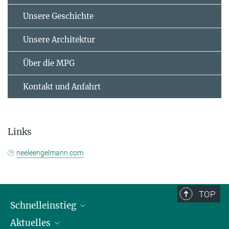
Unsere Geschichte
Unsere Architektur
Über die MPG
Kontakt und Anfahrt
Links
neeleengelmann.com
TOP
Schnelleinstieg
Aktuelles
Personen