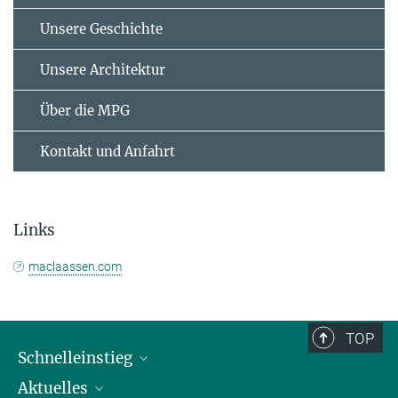
Unsere Geschichte
Unsere Architektur
Über die MPG
Kontakt und Anfahrt
Links
maclaassen.com
TOP
Schnelleinstieg
Aktuelles
Personen