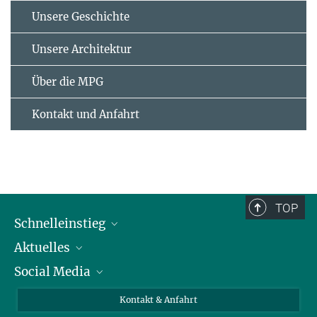
Unsere Geschichte
Unsere Architektur
Über die MPG
Kontakt und Anfahrt
TOP
Schnelleinstieg
Aktuelles
Personen
Social Media
Pressebereich
Stellenangebote
Studienteilnahme
Veranstaltungen
Bluesky
Kontakt & Anfahrt