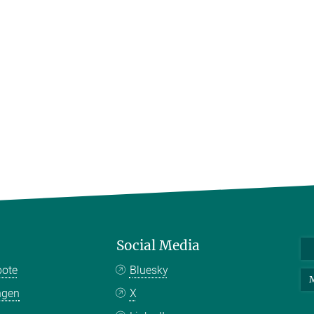
Social Media
bote
Bluesky
M
ngen
X